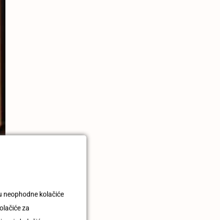
uju neophodne kolačiće
olačiće za