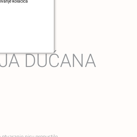
čivanje kolačića
IJA DUĆANA
otvaranje nisu propustile