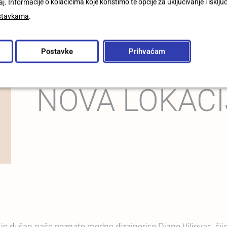
j. Informacije o kolačićima koje koristimo te opcije za uključivanje i isklju
stavkama
.
Postavke
Prihvaćam
NOVA LOKAC
e dućan naše poznate modne dizajnerice Diane Viljevac, čije 