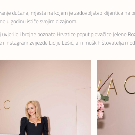
ranje dućana, mjesta na kojem je zadovoljstvo klijentica na p
ine u godinu ističe svojim dizajnom.
uvjerile i brojne poznate Hrvatice poput pjevačice Jelene Roz
 i Instagram zvijezde Lidije Lešić, ali i muških štovatelja m