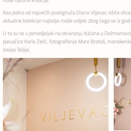
nose njezine kreacije.
Kao jedno od najvećih postignuća Diana Viljevac ističe otva
aktualne kolekcije najbolje može vidjeti zbog čega se iz god
U to su se u ponedjeljak na otvaranju dućana u Dežmanovoj 
pjevačice Karle Zelić, fotografkinje Mare Bratoš, manekenke
Josipa Tešije.