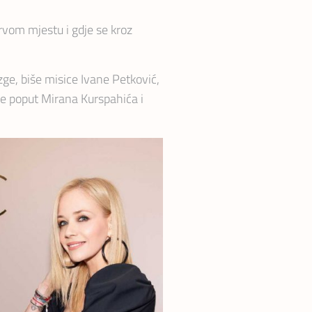
rvom mjestu i gdje se kroz
ge, biše misice Ivane Petković,
ode poput Mirana Kurspahića i