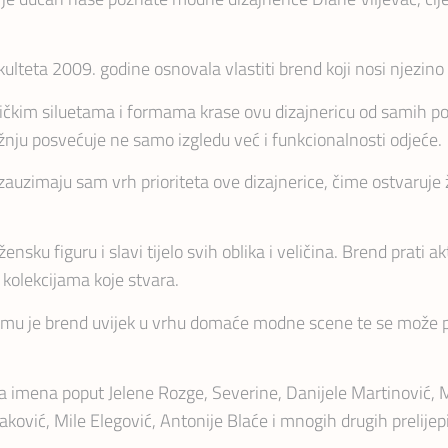
ulteta 2009. godine osnovala vlastiti brend koji nosi njezino
ističkim siluetama i formama krase ovu dizajnericu od samih
žnju posvećuje ne samo izgledu već i funkcionalnosti odjeće.
 zauzimaju sam vrh prioriteta ove dizajnerice, čime ostvaruje ž
sku figuru i slavi tijelo svih oblika i veličina. Brend prati a
 kolekcijama koje stvara.
 čemu je brend uvijek u vrhu domaće modne scene te se može 
 imena poput Jelene Rozge, Severine, Danijele Martinović, Mi
aković, Mile Elegović, Antonije Blaće i mnogih drugih prelijep