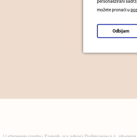
personalizirani sadrža
možete pronaći u
po
Odbijam
U strogom centru Zagreb, na adresi Dežmanova 4, otvoren j