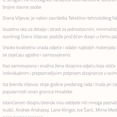
brojne slavne osobe
Diana Viljevac je nakon završetka Tekstilno-tehnološkog fak
Izuzetno oko za detalje i strast za jednostavnim, minimal
suvišnog Diana Viljevac postiže pročišćen dizajn u čemu pa
Visoko kvalitetna izrada odjeće i odabir najboljih materijala
se osjećaju ugodno i samouvjereno.
Kao samosvjesna i snažna žena dizajnira odjeću koja ističe žen
individualnim i prepoznatljivim potpisom dizajnerice u svim
Iza brenda Viljevac stoje godine predanog rada i truda pri
popularnosti izvan granica Hrvatske.
Istančanom dizajnu brenda nisu odoljele niti mnoga poznata
Ivušić, Andree Andrassy, Lane Klingor, Ive Šarić, Mirne Med