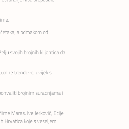
 ime.
 početaka, a odmakom od
elju svojih brojnih klijentica da
ktualne trendove, uvijek s
pohvaliti brojnim suradnjama i
rne Maras, Ive Jerković, Ecije
ih Hrvatica koje s veseljem