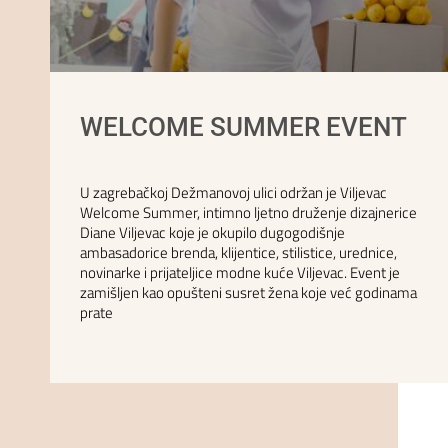
WELCOME SUMMER EVENT
U zagrebačkoj Dežmanovoj ulici održan je Viljevac
Welcome Summer, intimno ljetno druženje dizajnerice
Diane Viljevac koje je okupilo dugogodišnje
ambasadorice brenda, klijentice, stilistice, urednice,
novinarke i prijateljice modne kuće Viljevac. Event je
zamišljen kao opušteni susret žena koje već godinama
prate