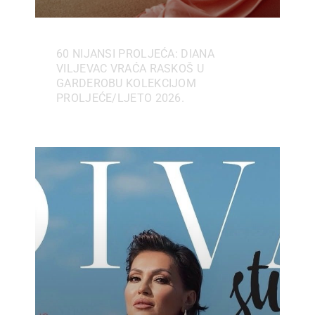
60 NIJANSI PROLJEĆA: DIANA
VILJEVAC VRAĆA RASKOŠ U
GARDEROBU KOLEKCIJOM
PROLJEĆE/LJETO 2026.