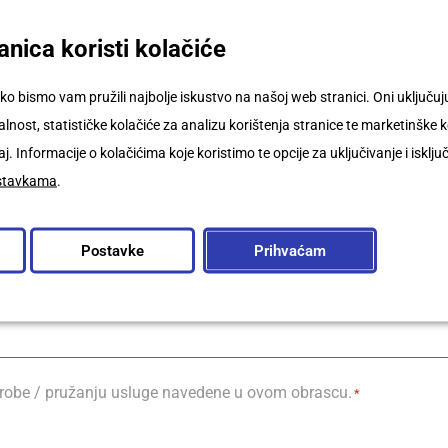
nica koristi kolačiće
ko bismo vam pružili najbolje iskustvo na našoj web stranici. Oni uključ
nost, statističke kolačiće za analizu korištenja stranice te marketinške k
j. Informacije o kolačićima koje koristimo te opcije za uključivanje i isklju
stavkama
.
Postavke
Prihvaćam
 robe / pružanju usluge navedene u ovom obrascu.
*