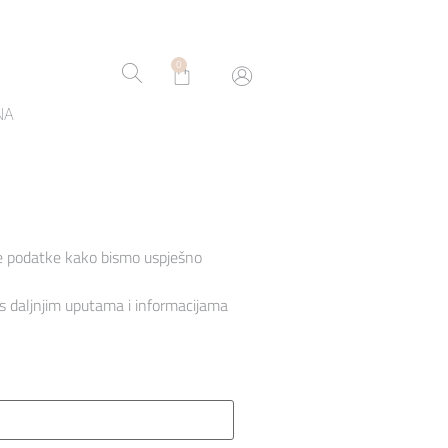
0
NA
ne podatke kako bismo uspješno
 s daljnjim uputama i informacijama