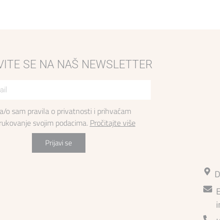
VITE SE NA NAŠ NEWSLETTER
la/o sam pravila o privatnosti i prihvaćam
 rukovanje svojim podacima.
Pročitajte više
Prijavi se
D
E
i