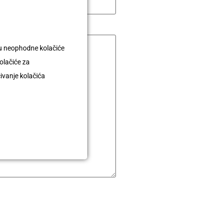
uju neophodne kolačiće
olačiće za
čivanje kolačića