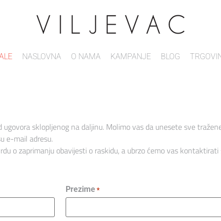
ALE
NASLOVNA
O NAMA
KAMPANJE
BLOG
TRGOVI
d ugovora sklopljenog na daljinu. Molimo vas da unesete sve traže
ašu e-mail adresu.
vrdu o zaprimanju obavijesti o raskidu, a ubrzo ćemo vas kontaktirati
Prezime
*