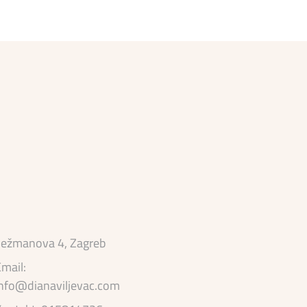
ežmanova 4, Zagreb
mail:
nfo@dianaviljevac.com