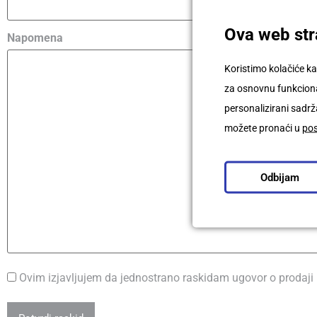
Ova web stra
Napomena
Koristimo kolačiće ka
za osnovnu funkcional
personalizirani sadrža
možete pronaći u
po
Odbijam
Consent
Ovim izjavljujem da jednostrano raskidam ugovor o prodaji
*