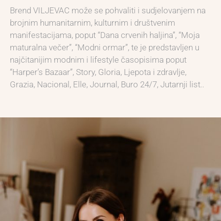
Brend VILJEVAC može se pohvaliti i sudjelovanjem na
brojnim humanitarnim, kulturnim i društvenim
manifestacijama, poput “Dana crvenih haljina”, “Moja
maturalna večer”, “Modni ormar”, te je predstavljen u
najčitanijim modnim i lifestyle časopisima poput
“Harper’s Bazaar”, Story, Gloria, Ljepota i zdravlje,
Grazia, Nacional, Elle, Journal, Buro 24/7, Jutarnji list..