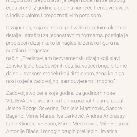
mogućnost prepoznavanja želja modernih žena zbog
čega brend iz godine u godinu nameće trendove, uvijek
s individualnim i prepoznatljivim potpisom.
Dizajnerica, koja se može pohvaliti izuzetnim okom za
detalje i strašću za jednostavnim formama, postigla je
pročišćen dizajn kako bi naglasila žensku figuru na
suptilan i elegantan
način: „Predstavljam bezvremenski dizajn koji slavi
žensko tijelo bez suvišnih detalja, vodeći brigu o tome
da se u svakom modelu koji dizajniram, žena koja ga
nosi osjeća zadovoljno, samouvjereno i moćno.“
Zadovoljstvo žena koje godinu za godinom nose
VILJEVAC vidljivo je i na licima poznatih dama poput
Jelene Rozge, Severine, Danijele Martinović, Sandre
Bagarić, Mirne Maras, Ive Jerković, Andree Andrassy,
Lane Klingor, Ive Šarić, Mirne Medaković, Mile Elegović,
Antonije Blaće, i mnogih drugih prelijepih Hrvatica.