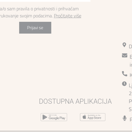
la/o sam pravila o privatnosti i prihvaćam
 rukovanje svojim podacima.
Pročitajte više
Prijavi se
D
E
i
L
2
P
DOSTUPNA APLIKACIJA
S
P