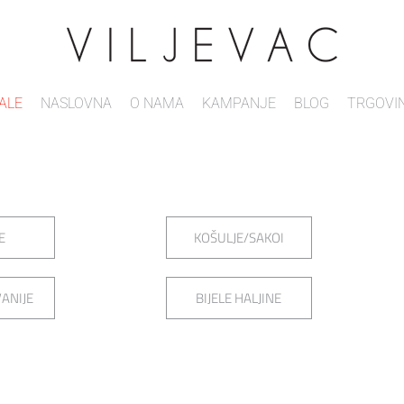
ALE
NASLOVNA
O NAMA
KAMPANJE
BLOG
TRGOVI
E
KOŠULJE/SAKOI
ANIJE
BIJELE HALJINE