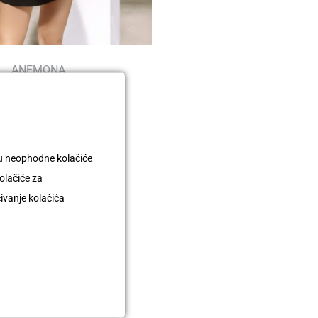
ANEMONA
699,00
€
349,50
€
uju neophodne kolačiće
olačiće za
čivanje kolačića