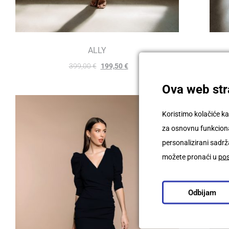
ALLY
399,00
€
199,50
€
Ova web stra
Koristimo kolačiće ka
za osnovnu funkcional
personalizirani sadrža
možete pronaći u
po
Odbijam