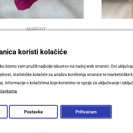
MARGOT
399,00
€
–
599,00
€
nica koristi kolačiće
ko bismo vam pružili najbolje iskustvo na našoj web stranici. Oni uključ
nost, statističke kolačiće za analizu korištenja stranice te marketinške k
j. Informacije o kolačićima koje koristimo te opcije za uključivanje i isklju
stavkama
.
Postavke
Prihvaćam