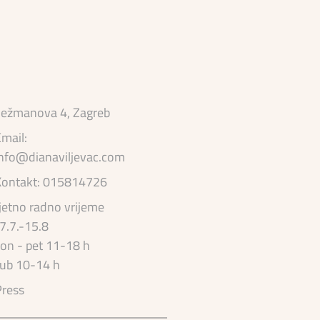
ežmanova 4, Zagreb
mail:
nfo@dianaviljevac.com
Kontakt: 015814726
jetno radno vrijeme
7.7.-15.8
on - pet 11-18 h
ub 10-14 h
ress