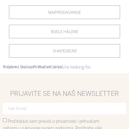
NAJPRODAVANIJE
BIJELE HALJINE
SHAPEWEAR
Početna
It seems we can't find what you're looking for.
/ Proizvodi označeni “sako”
PRIJAVITE SE NA NAŠ NEWSLETTER
Pročitala/o sam pravila o privatnosti i prihvaćam
pohranu i rukovanje svojim podacima.
Pročitajte više