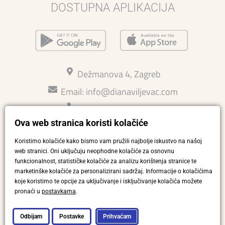
DOSTUPNA APLIKACIJA
Dežmanova 4, Zagreb
Email:
info@dianaviljevac.com
Kontakt: 015814726
Ova web stranica koristi kolačiće
Ljetno radno vrijeme 27.7.-15.8
Pon - pet 11-18 h
Koristimo kolačiće kako bismo vam pružili najbolje iskustvo na našoj
Sub 10-14 h
web stranici. Oni uključuju neophodne kolačiće za osnovnu
funkcionalnost, statističke kolačiće za analizu korištenja stranice te
Press
marketinške kolačiće za personalizirani sadržaj. Informacije o kolačićima
koje koristimo te opcije za uključivanje i isključivanje kolačića možete
pronaći u
postavkama
.
©2026. Diana Viljevac. Sva prava pridržana. Izradio
.
Odbijam
Postavke
Prihvaćam