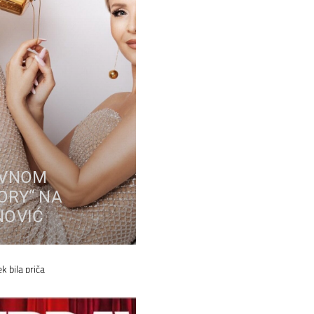
IVNOM
ORY“ NA
NOVIĆ
k bila priča