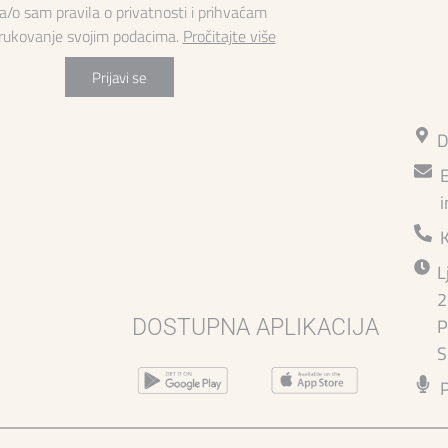
la/o sam pravila o privatnosti i prihvaćam
 rukovanje svojim podacima.
Pročitajte više
Prijavi se
D
E
i
L
2
P
DOSTUPNA APLIKACIJA
S
P