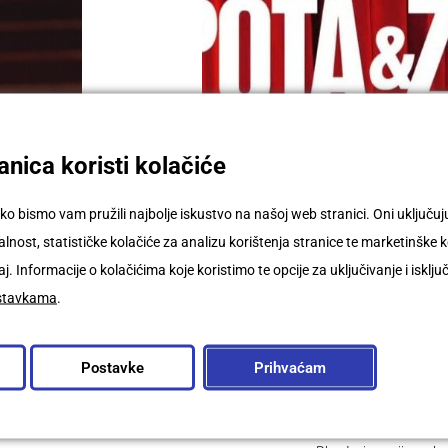
nica koristi kolačiće
ko bismo vam pružili najbolje iskustvo na našoj web stranici. Oni uključ
nost, statističke kolačiće za analizu korištenja stranice te marketinške k
j. Informacije o kolačićima koje koristimo te opcije za uključivanje i isklju
stavkama
.
IM
KADA SVE ŠTO RADIŠ O
R
– MIRELA KARDAŠEVIĆ 
Postavke
Prihvaćam
NA NASLOVNICI LJEPO
U NAŠOJ TORY