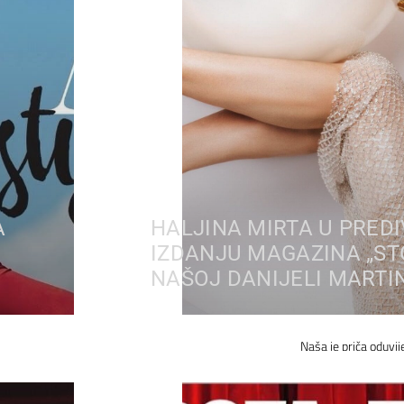
A
HALJINA MIRTA U PRED
IZDANJU MAGAZINA „ST
NAŠOJ DANIJELI MARTI
Naša je priča oduvije