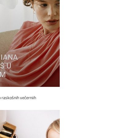
DIANA
Š U
OM
 raskošnih večernjih