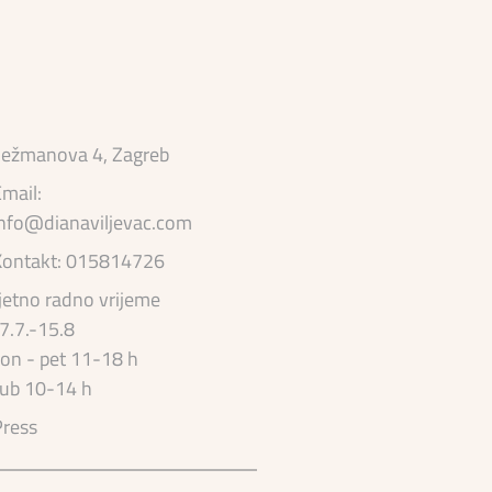
ežmanova 4, Zagreb
mail:
nfo@dianaviljevac.com
Kontakt: 015814726
jetno radno vrijeme
7.7.-15.8
on - pet 11-18 h
ub 10-14 h
ress