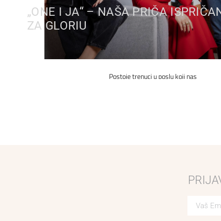
„ONE I JA“ – NAŠA PRIČA ISPRIČA
ZA GLORIU
Postoje trenuci u poslu koji nas
PRIJA