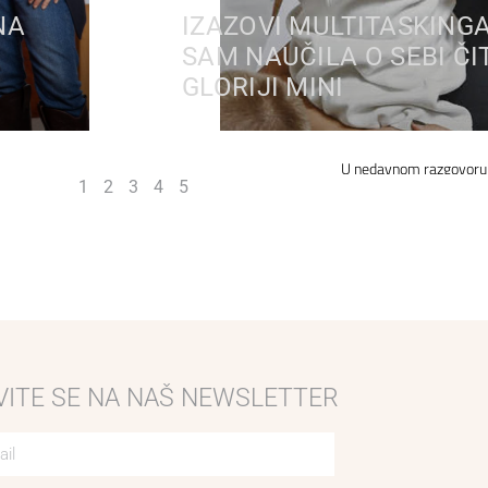
NA
IZAZOVI MULTITASKINGA
SAM NAUČILA O SEBI ČI
GLORIJI MINI
U nedavnom razgovoru z
1
2
3
4
5
VITE SE NA NAŠ NEWSLETTER