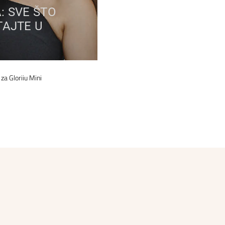
: SVE ŠTO
TAJTE U
a Gloriju Mini