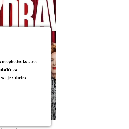
uju neophodne kolačiće
olačiće za
čivanje kolačića
STAVLJA TRAG
ZABLISTALA
TE&ZDRAVLJA