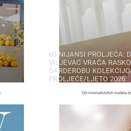
60 NIJANSI PROLJEĆA: 
VILJEVAC VRAĆA RASKO
GARDEROBU KOLEKCIJ
PROLJEĆE/LJETO 2026.
c
Od minimalističkih modela do