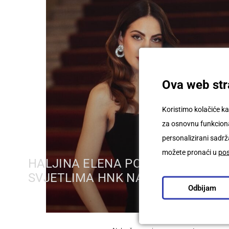
Ova web stra
Koristimo kolačiće ka
za osnovnu funkcional
personalizirani sadrža
možete pronaći u
po
HALJINA ELENA POD GLAMUROZN
SVJETLIMA HNK NA TARI THALLE
Odbijam