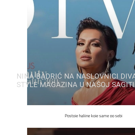
NINA BADRIĆ NA NASLOVNICI DIV
STYLE MAGAZINA U NAŠOJ SAGITI
Postoje haljine koje same po sebi