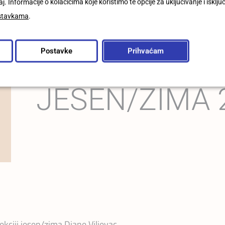
j. Informacije o kolačićima koje koristimo te opcije za uključivanje i isklju
stavkama
.
Postavke
Prihvaćam
JESEN/ZIMA 
kciji jesen/zima Diane Viljevac