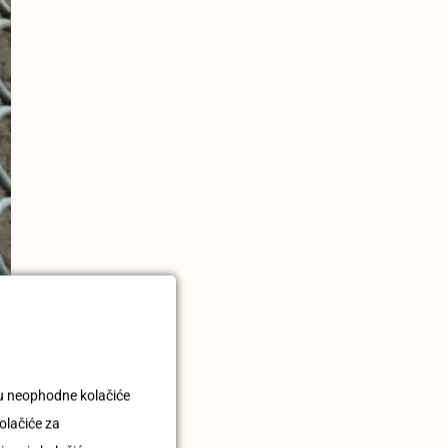
uju neophodne kolačiće
olačiće za