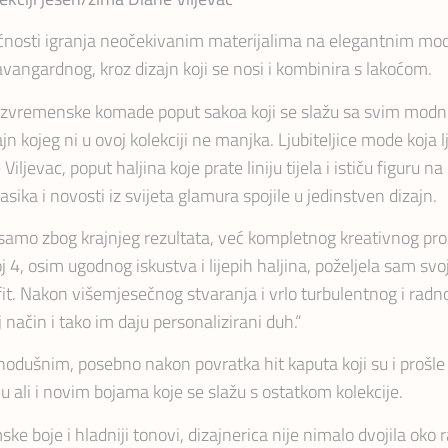
ućnosti igranja neočekivanim materijalima na elegantnim mode
 avangardnog, kroz dizajn koji se nosi i kombinira s lakoćom.
e, bezvremenske komade poput sakoa koji se slažu sa svim modn
jn kojeg ni u ovoj kolekciji ne manjka. Ljubiteljice mode koja 
Viljevac, poput haljina koje prate liniju tijela i ističu figuru n
ika i novosti iz svijeta glamura spojile u jedinstven dizajn.
ne samo zbog krajnjeg rezultata, već kompletnog kreativnog pro
4, osim ugodnog iskustva i lijepih haljina, poželjela sam svo
t. Nakon višemjesečnog stvaranja i vrlo turbulentnog i radno
način i tako im daju personalizirani duh.“
nodušnim, posebno nakon povratka hit kaputa koji su i prošl
li i novim bojama koje se slažu s ostatkom kolekcije.
 boje i hladniji tonovi, dizajnerica nije nimalo dvojila oko 