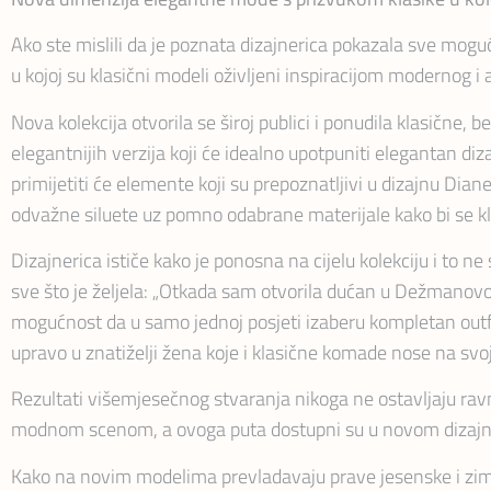
Ako ste mislili da je poznata dizajnerica pokazala sve mog
u kojoj su klasični modeli oživljeni inspiracijom modernog i
Nova kolekcija otvorila se široj publici i ponudila klasičn
elegantnijih verzija koji će idealno upotpuniti elegantan diza
primijetiti će elemente koji su prepoznatljivi u dizajnu Diane 
odvažne siluete uz pomno odabrane materijale kako bi se klas
Dizajnerica ističe kako je ponosna na cijelu kolekciju i to 
sve što je željela: „Otkada sam otvorila dućan u Dežmanovoj 
mogućnost da u samo jednoj posjeti izaberu kompletan outfi
upravo u znatiželji žena koje i klasične komade nose na svoj 
Rezultati višemjesečnog stvaranja nikoga ne ostavljaju rav
modnom scenom, a ovoga puta dostupni su u novom dizajnu a
Kako na novim modelima prevladavaju prave jesenske i zimske