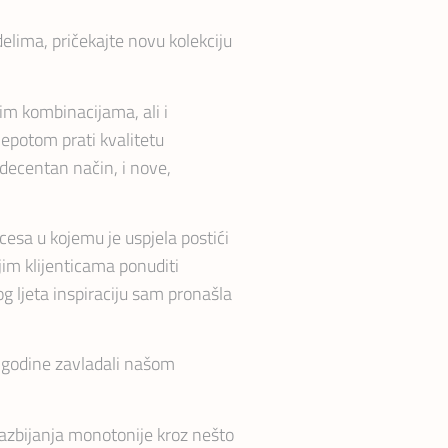
lima, pričekajte novu kolekciju
im kombinacijama, ali i
ljepotom prati kvalitetu
a decentan način, i nove,
cesa u kojemu je uspjela postići
jim klijenticama ponuditi
g ljeta inspiraciju sam pronašla
e godine zavladali našom
razbijanja monotonije kroz nešto