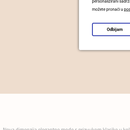
personalizirani sadrža
možete pronaći u
po
Odbijam
Nova dimenzija elegantne mode s prizvukom klasike u kole