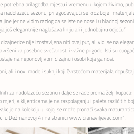
 je potrebna prilagodba mjestu i vremenu u kojem živimo, publici
 nadolazeću sezonu, prilagođavajući se kroz boje i materijale
 haljine jer ne vidim razlog da se iste ne nose i u hladnoj sez
oš elegantnije naglašava liniju ali i jednobojnu odjeću.“
dizajnerice nije izostavljena niti ovaj put, ali vidi se na ele
li savršeni za posebne svečanosti i važne prigode. Isti su obog
e ostaje na neponovljivom dizajnu i osobi koja ga nosi.
, ali i novi modeli suknji koji čvrstoćom materijala dopušta
ih za nadolazeću sezonu i dalje se rade prema želji kupaca: 
mjeri, a klijenticama je na raspolaganju i paleta različitih bo
eakcije na kolekciju u kojoj se može pronaći svaka maturantic
aći u Dežmanovoj 4 i na stranici www.dianaviljevac.com“ .