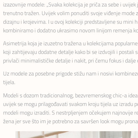
izazovnije modele: „Svaka kolekcija je priča za sebe i uvijek
trenutno tražen. Uvijek volim ponuditi svoje viđenje mode za
dizajnu i krojevima. I u ovoj kolekciji predstavljene su mini
kombiniramo i dodatno ukrasimo novom linijom remenja koja j
Asimetrija koja je izuzetno tražena u kolekcijama popularne 
koji zahtijevaju dodatne detalje kako bi se izdvojili i posta
privlači minimalističke detalje i nakit, pri čemu fokus i dalj
Uz modele za posebne prigode stižu nam i nosivi kombinezoni
tijela.
Modeli s dozom tradicionalnog, bezvremenskog chic-a idealn
uvijek se mogu prilagođavati svakom kroju tijela uz izradu po 
modeli mogu izraditi. S nestrpljenjem očekujem najnovije r
žena jer sve što im je potrebno za savršen look mogu pron