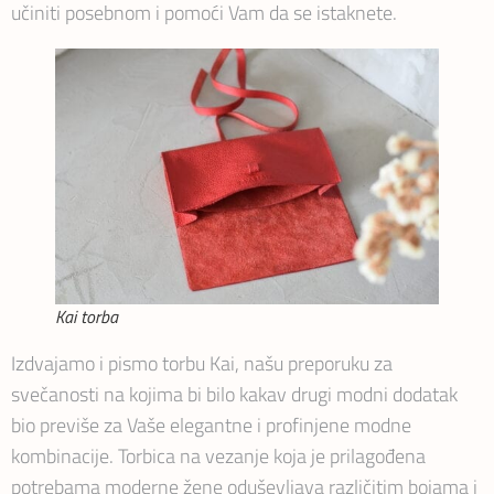
učiniti posebnom i pomoći Vam da se istaknete.
Kai torba
Izdvajamo i pismo torbu Kai, našu preporuku za
svečanosti na kojima bi bilo kakav drugi modni dodatak
bio previše za Vaše elegantne i profinjene modne
kombinacije. Torbica na vezanje koja je prilagođena
potrebama moderne žene oduševljava različitim bojama i