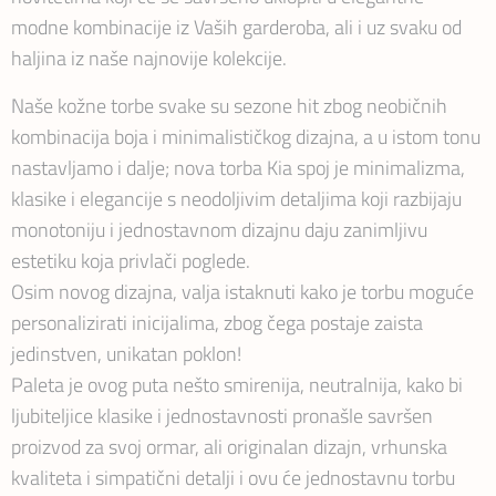
modne kombinacije iz Vaših garderoba, ali i uz svaku od
haljina iz naše najnovije kolekcije.
Naše kožne torbe svake su sezone hit zbog neobičnih
kombinacija boja i minimalističkog dizajna, a u istom tonu
nastavljamo i dalje; nova torba Kia spoj je minimalizma,
klasike i elegancije s neodoljivim detaljima koji razbijaju
monotoniju i jednostavnom dizajnu daju zanimljivu
estetiku koja privlači poglede.
Osim novog dizajna, valja istaknuti kako je torbu moguće
personalizirati inicijalima, zbog čega postaje zaista
jedinstven, unikatan poklon!
Paleta je ovog puta nešto smirenija, neutralnija, kako bi
ljubiteljice klasike i jednostavnosti pronašle savršen
proizvod za svoj ormar, ali originalan dizajn, vrhunska
kvaliteta i simpatični detalji i ovu će jednostavnu torbu