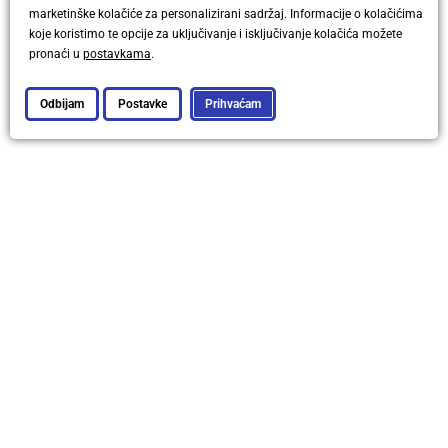
marketinške kolačiće za personalizirani sadržaj. Informacije o kolačićima
Pinterest
koje koristimo te opcije za uključivanje i isključivanje kolačića možete
pronaći u
postavkama
.
Odbijam
Postavke
Prihvaćam
BLOG
NOVOSTI