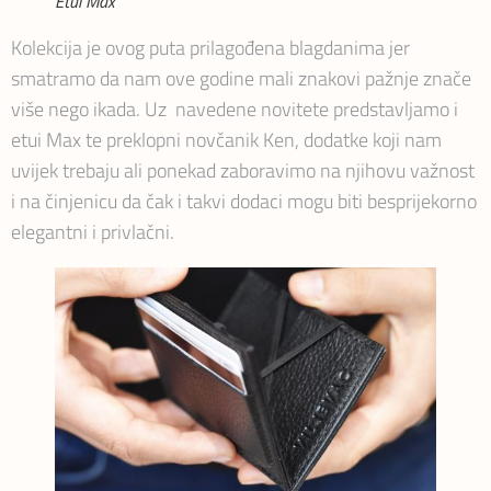
Etui Max
Kolekcija je ovog puta prilagođena blagdanima jer
smatramo da nam ove godine mali znakovi pažnje znače
više nego ikada. Uz navedene novitete predstavljamo i
etui Max te preklopni novčanik Ken, dodatke koji nam
uvijek trebaju ali ponekad zaboravimo na njihovu važnost
i na činjenicu da čak i takvi dodaci mogu biti besprijekorno
elegantni i privlačni.