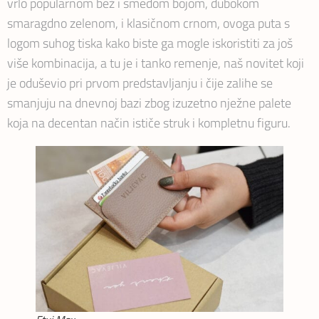
vrlo popularnom bež i smeđom bojom, dubokom
smaragdno zelenom, i klasičnom crnom, ovoga puta s
logom suhog tiska kako biste ga mogle iskoristiti za još
više kombinacija, a tu je i tanko remenje, naš novitet koji
je oduševio pri prvom predstavljanju i čije zalihe se
smanjuju na dnevnoj bazi zbog izuzetno nježne palete
koja na decentan način ističe struk i kompletnu figuru.