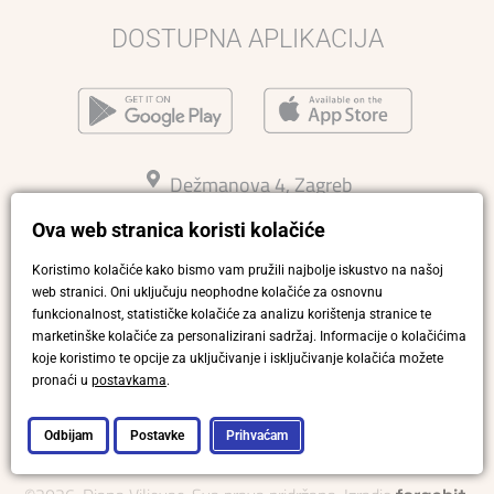
AVRIL MAXI
MALIA
499,00
€
450,00
€
225,00
€
Ova web stranica koristi kolačiće
Koristimo kolačiće kako bismo vam pružili najbolje iskustvo na našoj
web stranici. Oni uključuju neophodne kolačiće za osnovnu
funkcionalnost, statističke kolačiće za analizu korištenja stranice te
marketinške kolačiće za personalizirani sadržaj. Informacije o kolačićima
koje koristimo te opcije za uključivanje i isključivanje kolačića možete
pronaći u
postavkama
.
MIMOSA
LEONA
Odbijam
Postavke
Prihvaćam
439,00
€
390,00
€