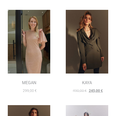
MEGAN
KAYA
299,00
€
490,00
€
245,00
€