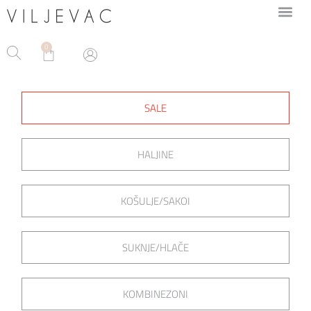
0
SALE
HALJINE
KOŠULJE/SAKOI
SUKNJE/HLAČE
KOMBINEZONI