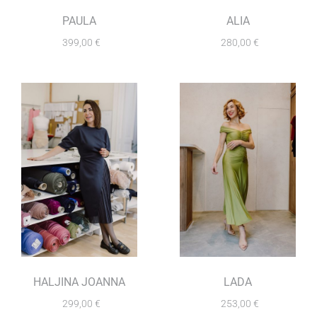
PAULA
ALIA
399,00
€
280,00
€
HALJINA JOANNA
LADA
299,00
€
253,00
€