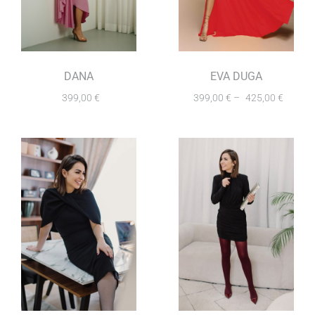
DANA
EVA DUGA
399,00
€
399,00
€
–
425,00
€