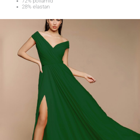
72% poliamid
28% elastan