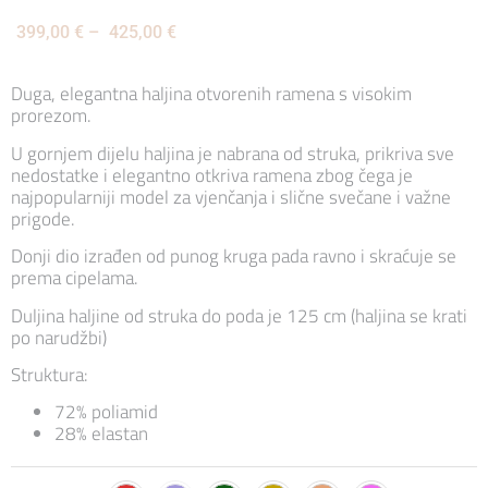
399,00
€
–
425,00
€
Duga, elegantna haljina otvorenih ramena s visokim
prorezom.
U gornjem dijelu haljina je nabrana od struka, prikriva sve
nedostatke i elegantno otkriva ramena zbog čega je
najpopularniji model za vjenčanja i slične svečane i važne
prigode.
Donji dio izrađen od punog kruga pada ravno i skraćuje se
prema cipelama.
Duljina haljine od struka do poda je 125 cm (haljina se krati
po narudžbi)
Struktura:
72% poliamid
28% elastan