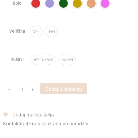
Boja
Veličina
M-L
S-M
Rukavi
bez rukava
rukavi
-
+
Dodaj u košaricu
Dodaj na listu želja
Kontaktirajte nas za izradu po narudžbi