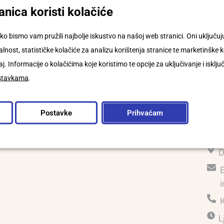
nica koristi kolačiće
ko bismo vam pružili najbolje iskustvo na našoj web stranici. Oni uključ
VITE SE NA NAŠ NEWSLETTER
nost, statističke kolačiće za analizu korištenja stranice te marketinške k
j. Informacije o kolačićima koje koristimo te opcije za uključivanje i isklju
stavkama
.
la/o sam pravila o privatnosti i prihvaćam
 rukovanje svojim podacima.
Pročitajte više
Postavke
Prihvaćam
Prijavi se
D
E
i
L