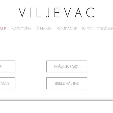
ALE
NASLOVNA
O NAMA
KAMPANJE
BLOG
TRGOVI
E
KOŠULJE/SAKOI
ANIJE
BIJELE HALJINE