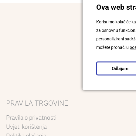
Ova web stra
Koristimo kolačiće ka
PRIJA
za osnovnu funkcional
personalizirani sadrža
možete pronaći u
po
Pročita
pohranu i
Odbijam
PRAVILA TRGOVINE
Pravila o privatnosti
Uvjeti korištenja
Politika plaćanja