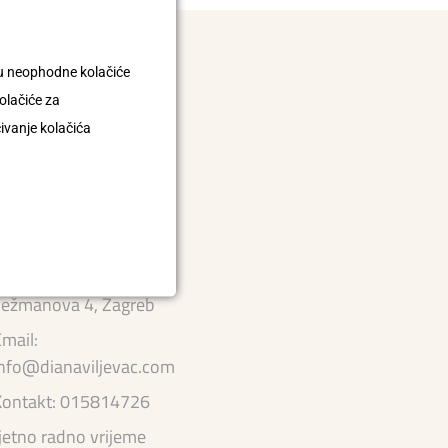
uju neophodne kolačiće
olačiće za
čivanje kolačića
ežmanova 4, Zagreb
mail:
nfo@dianaviljevac.com
Kontakt: 015814726
jetno radno vrijeme