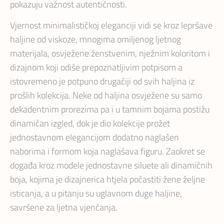
pokazuju važnost autentičnosti.
Vjernost minimalističkoj eleganciji vidi se kroz lepršave
haljine od viskoze, mnogima omiljenog ljetnog
materijala, osvježene ženstvenim, nježnim koloritom i
dizajnom koji odiše prepoznatljivim potpisom a
istovremeno je potpuno drugačiji od svih haljina iz
prošlih kolekcija. Neke od haljina osvježene su samo
dekadentnim prorezima pa i u tamnim bojama postižu
dinamičan izgled, dok je dio kolekcije prožet
jednostavnom elegancijom dodatno naglašen
naborima i formom koja naglašava figuru. Zaokret se
događa kroz modele jednostavne siluete ali dinamičnih
boja, kojima je dizajnerica htjela počastiti žene željne
isticanja, a u pitanju su uglavnom duge haljine,
savršene za ljetna vjenčanja.