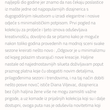
najljepši dio godine jer znamo da nas čekaju poslastice
iz mašte jedne od najpopularnijih dizajnerica s
dugogodišnjim iskustvom u izradi elegantne i nosive
odjeće s minimalističkim potpisom. Prvi pogled na
kolekciju za proljeće i ljeto iznova oduševljava
kreativnošću, dovoljno da se pitamo kako je moguće
nakon toliko godina provedenih na modnoj sceni svake
sezone kreirati nešto novo : „Odgovor je u minimalizmu
od kojeg polazim stvarajući nove kreacije. Haljine
nastale od najjednostavnijih silueta doživljavam poput
praznog platna koje ću obogatiti novim detaljima,
prilagođenima sezoni i trendovima, i na taj način dobiti
nešto posve novo.“, ističe Diana Viljevac, dizajnerica
bez čijih haljina žene više ne mogu zamisliti važne
prigode, a uz komade iz prijašnjih kolekcija koji su i dalje
dostupni, ovoga puta nas je oduševila novitetima koji