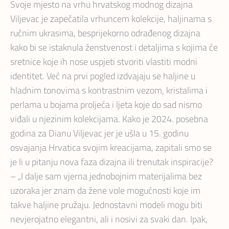
Svoje mjesto na vrhu hrvatskog modnog dizajna
Viljevac je zapečatila vrhuncem kolekcije, haljinama s
ručnim ukrasima, besprijekorno odrađenog dizajna
kako bi se istaknula ženstvenost i detaljima s kojima će
sretnice koje ih nose uspjeti stvoriti vlastiti modni
identitet. Već na prvi pogled izdvajaju se haljine u
hladnim tonovima s kontrastnim vezom, kristalima i
perlama u bojama proljeća i ljeta koje do sad nismo
viđali u njezinim kolekcijama. Kako je 2024. posebna
godina za Dianu Viljevac jer je ušla u 15. godinu
osvajanja Hrvatica svojim kreacijama, zapitali smo se
je li u pitanju nova faza dizajna ili trenutak inspiracije?
– „I dalje sam vjerna jednobojnim materijalima bez
uzoraka jer znam da žene vole mogućnosti koje im
takve haljine pružaju. Jednostavni modeli mogu biti
nevjerojatno elegantni, ali i nosivi za svaki dan. Ipak,