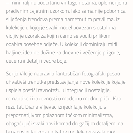
– mini haljinu podcrtanu vintage notama, oplemenjenu
predivnim cvjetnim uzorkom. Iako sama nije pobornica
slijeđenja trendova prema nametnutim pravilima, iz
kolekcije u kojoj je svaki model povezan s ostalima
vidljiv je uzorak za kojim ćemo se voditi prilikom
odabira posebne odjeće. U kolekciji dominiraju midi
haljine, idealne dužine za dnevne i večernje prigode,
decentni detalji i vedre boje.
Senja Vild je napravila fantastičan fotografski posao
uhvativši trenutke predstavljanja nove kolekcije koja je
uspjela postići ravnotežu u integraciji nostalgije,
romantike i izazovnosti u modernu modnu priču. Kao
rezultat, Diana Viljevac iznjedrila je kolekciju s
prepoznatljivom polaznom točkom minimalizma,
obogaćujući svaki novi komad drugačijim detaljem, da
bi naposljetku kroz unikatne modele prikazala moć