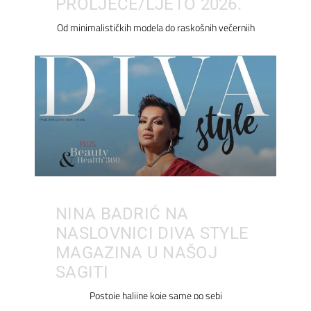
PROLJEĆE/LJETO 2026.
Od minimalističkih modela do raskošnih večernjih
NINA BADRIĆ NA
NASLOVNICI DIVA STYLE
MAGAZINA U NAŠOJ
SAGITI
Postoje haljine koje same po sebi