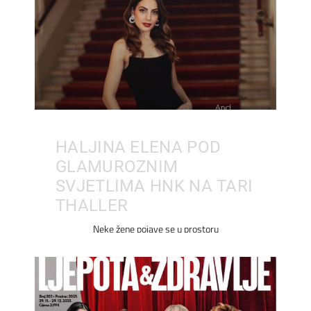
HALJINA ELENA POD
GLAMUROZNIM
SVJETLIMA HNK NA TARI
THALLER
Neke žene pojave se u prostoru