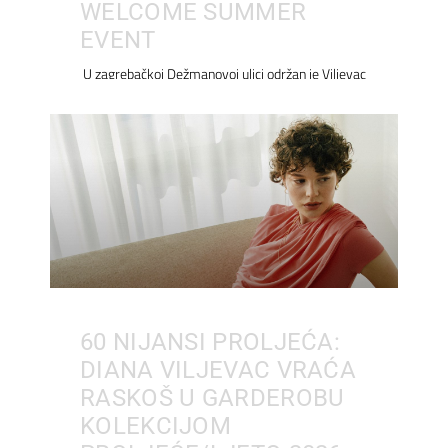
WELCOME SUMMER
EVENT
U zagrebačkoj Dežmanovoj ulici održan je Viljevac
60 NIJANSI PROLJEĆA:
DIANA VILJEVAC VRAĆA
RASKOŠ U GARDEROBU
KOLEKCIJOM