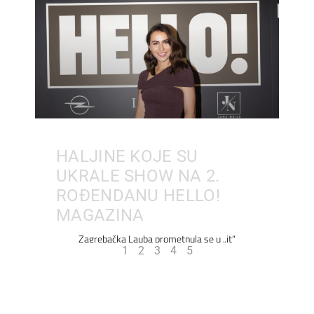
HALJINE KOJE SU
UKRALE SHOW NA 2.
ROĐENDANU HELLO!
MAGAZINA
Zagrebačka Lauba prometnula se u „it“
1
2
3
4
5