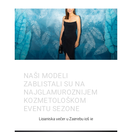
NAŠI MODELI
ZABLISTALI SU NA
NAJGLAMUROZNIJEM
KOZMETOLOŠKOM
EVENTU SEZONE
Lipanjska večer u Zagrebu još je