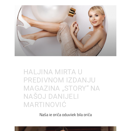
HALJINA MIRTA U
PREDIVNOM IZDANJU
MAGAZINA „STORY“ NA
NAŠOJ DANIJELI
MARTINOVIĆ
Naša je priča oduvijek bila priča