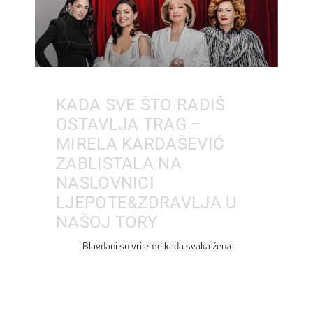
KADA SVE ŠTO RADIŠ
OSTAVLJA TRAG –
MIRELA KARDAŠEVIĆ
ZABLISTALA NA
NASLOVNICI
LJEPOTE&ZDRAVLJA U
NAŠOJ TORY
Blagdani su vrijeme kada svaka žena