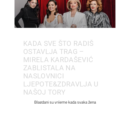
KADA SVE ŠTO RADIŠ
OSTAVLJA TRAG –
MIRELA KARDAŠEVIĆ
ZABLISTALA NA
NASLOVNICI
LJEPOTE&ZDRAVLJA U
NAŠOJ TORY
Blagdani su vrijeme kada svaka žena