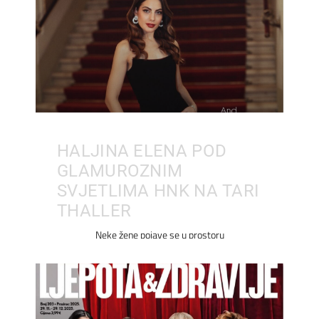
HALJINA ELENA POD
GLAMUROZNIM
SVJETLIMA HNK NA TARI
THALLER
Neke žene pojave se u prostoru