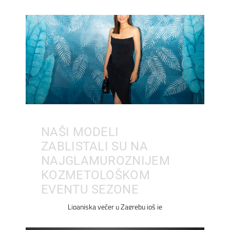
NAŠI MODELI
ZABLISTALI SU NA
NAJGLAMUROZNIJEM
KOZMETOLOŠKOM
EVENTU SEZONE
Lipanjska večer u Zagrebu još je