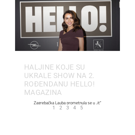
HALJINE KOJE SU
UKRALE SHOW NA 2.
ROĐENDANU HELLO!
MAGAZINA
Zagrebačka Lauba prometnula se u „it“
1
2
3
4
5