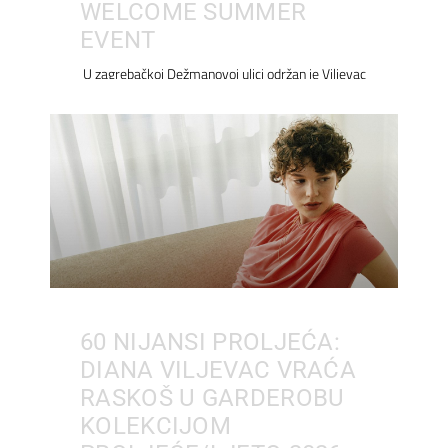
WELCOME SUMMER
EVENT
U zagrebačkoj Dežmanovoj ulici održan je Viljevac
60 NIJANSI PROLJEĆA:
DIANA VILJEVAC VRAĆA
RASKOŠ U GARDEROBU
KOLEKCIJOM