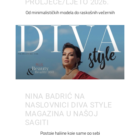
PROLJEĆE/LJETO 2026.
Od minimalističkih modela do raskošnih večernjih
NINA BADRIĆ NA
NASLOVNICI DIVA STYLE
MAGAZINA U NAŠOJ
SAGITI
Postoje haljine koje same po sebi