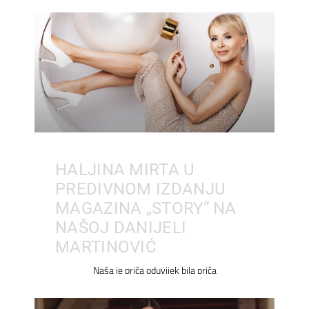
HALJINA MIRTA U
PREDIVNOM IZDANJU
MAGAZINA „STORY“ NA
NAŠOJ DANIJELI
MARTINOVIĆ
Naša je priča oduvijek bila priča