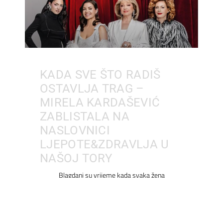
KADA SVE ŠTO RADIŠ
OSTAVLJA TRAG –
MIRELA KARDAŠEVIĆ
ZABLISTALA NA
NASLOVNICI
LJEPOTE&ZDRAVLJA U
NAŠOJ TORY
Blagdani su vrijeme kada svaka žena