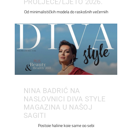
PROLJEĆE/LJETO 2026.
Od minimalističkih modela do raskošnih večernjih
NINA BADRIĆ NA
NASLOVNICI DIVA STYLE
MAGAZINA U NAŠOJ
SAGITI
Postoje haljine koje same po sebi