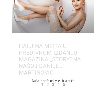
HALJINA MIRTA U
PREDIVNOM IZDANJU
MAGAZINA „STORY“ NA
NAŠOJ DANIJELI
MARTINOVIĆ
Naša je priča oduvijek bila priča
1
2
3
4
5