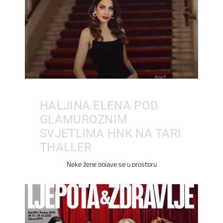
HALJINA ELENA POD
GLAMUROZNIM
SVJETLIMA HNK NA TARI
THALLER
Neke žene pojave se u prostoru