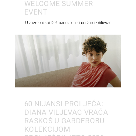
WELCOME SUMMER
EVENT
U zagrebačkoj Dežmanovoj ulici održan je Viljevac
60 NIJANSI PROLJEĆA:
DIANA VILJEVAC VRAĆA
RASKOŠ U GARDEROBU
KOLEKCIJOM