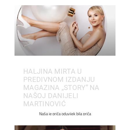
HALJINA MIRTA U
PREDIVNOM IZDANJU
MAGAZINA „STORY“ NA
NAŠOJ DANIJELI
MARTINOVIĆ
Naša je priča oduvijek bila priča