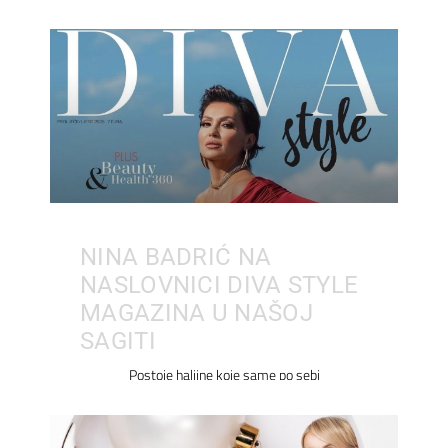
NINA BADRIĆ NA
NASLOVNICI DIVA STYLE
MAGAZINA U NAŠOJ
SAGITI
Postoje haljine koje same po sebi