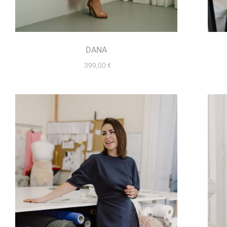
DANA
399,00
€