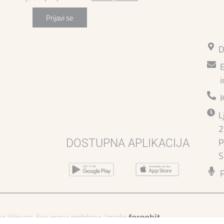
PEONI LUX MAXI
1.199,00
€