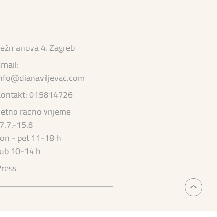
MIMOSA
399,00
€