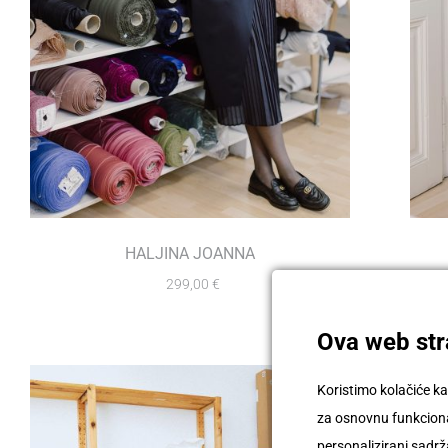
HALJINA JOANNA
299,00
€
Ova web stra
Koristimo kolačiće ka
za osnovnu funkcional
personalizirani sadrža