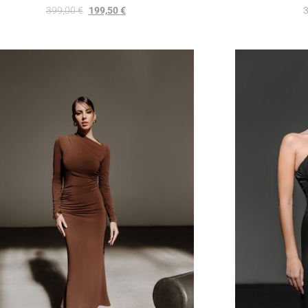
399,00
€
199,50
€