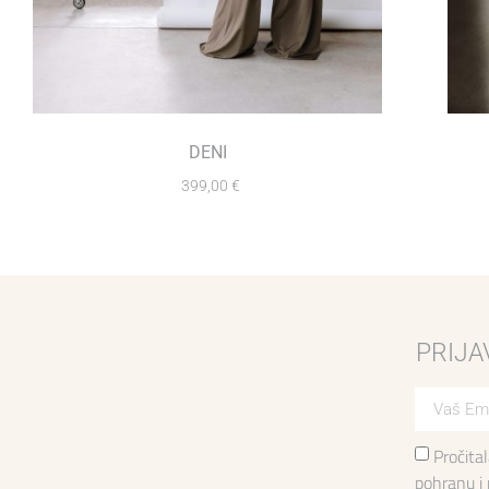
DENI
399,00
€