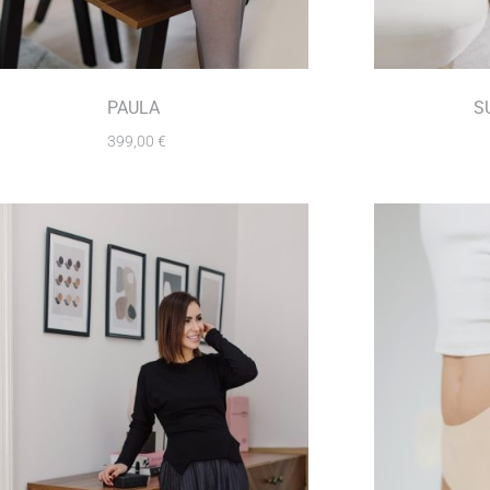
PAULA
S
399,00
€