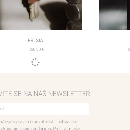
FRESIA
350,00
€