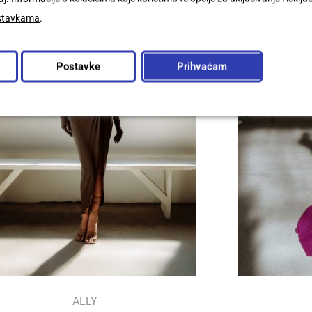
stavkama
.
Postavke
Prihvaćam
ALLY