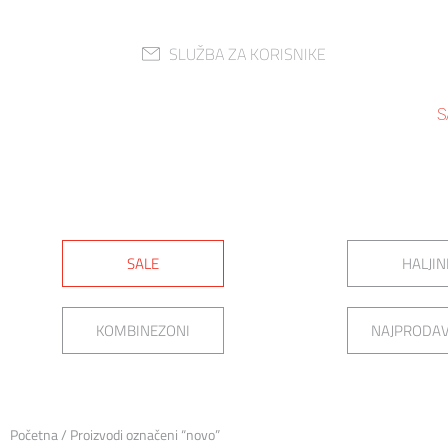
SLUŽBA ZA KORISNIKE
S
SALE
HALJIN
KOMBINEZONI
NAJPRODAV
Početna
/ Proizvodi označeni “novo”