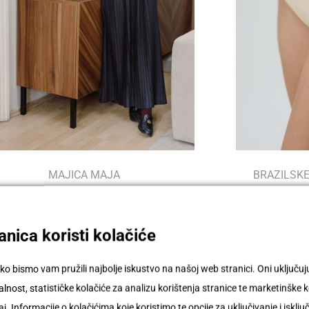
MAJICA MAJA
BRAZILSKE
75,00
€
nica koristi kolačiće
ko bismo vam pružili najbolje iskustvo na našoj web stranici. Oni uključ
nost, statističke kolačiće za analizu korištenja stranice te marketinške k
j. Informacije o kolačićima koje koristimo te opcije za uključivanje i isklju