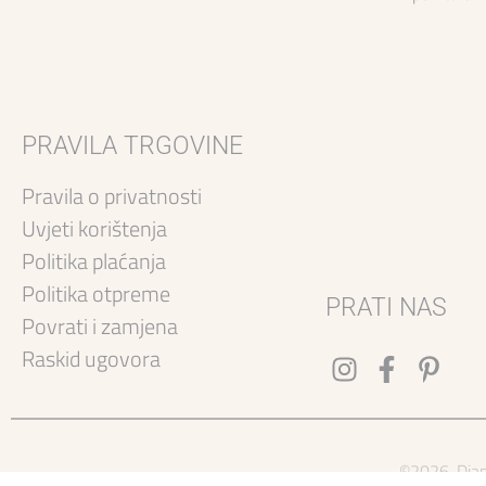
COSMO
439,00
€