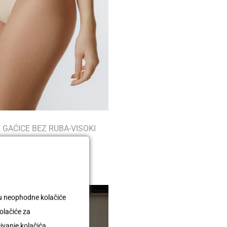
 GAĆICE BEZ RUBA-VISOKI
STRUK
11,50
€
uju neophodne kolačiće
olačiće za
čivanje kolačića