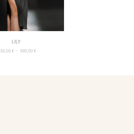
LILY
350,00
€
–
390,00
€