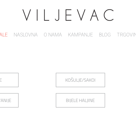
ALE
NASLOVNA
O NAMA
KAMPANJE
BLOG
TRGOVI
E
KOŠULJE/SAKOI
ANIJE
BIJELE HALJINE