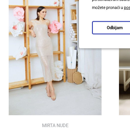
možete pronaći u
po
Odbijam
MIRTA NUDE