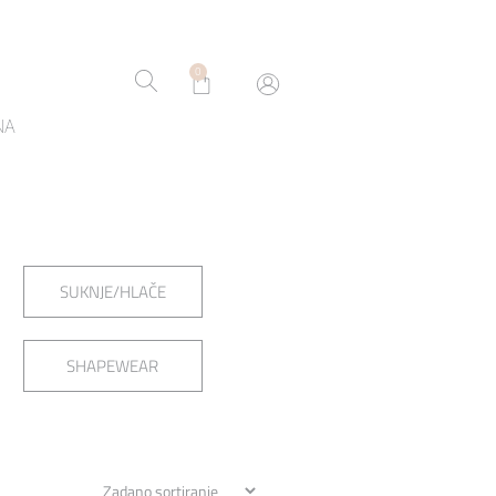
0
NA
SUKNJE/HLAČE
SHAPEWEAR