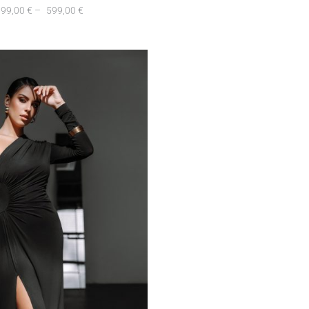
399,00
€
–
599,00
€