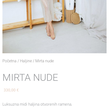
Početna
/
Haljine
/ Mirta nude
MIRTA NUDE
330,00
€
Luksuzna midi haljina otvorenih ramena.