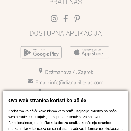
PRATI NAS
DOSTUPNA APLIKACIJA
Dežmanova 4, Zagreb
Email:
info@dianaviljevac.com
Kontakt: 015814726
Ova web stranica koristi kolačiće
Ljetno radno vrijeme 27.7.-15.8
Pon - pet 11-18 h
Koristimo kolačiće kako bismo vam pružili najbolje iskustvo na našoj
Sub 10-14 h
web stranici. Oni uključuju neophodne kolačiće za osnovnu
funkcionalnost, statističke kolačiće za analizu korištenja stranice te
Press
marketinške kolačiće za personalizirani sadržaj. Informacije o kolačićima