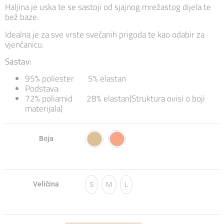
Haljina je uska te se sastoji od sjajnog mrežastog dijela te
bež baze.
Idealna je za sve vrste svečanih prigoda te kao odabir za
vjenčanicu.
Sastav:
95% poliester 5% elastan
Podstava:
72% poliamid 28% elastan(Struktura ovisi o boji
materijala)
Boja
Veličina
S
M
L