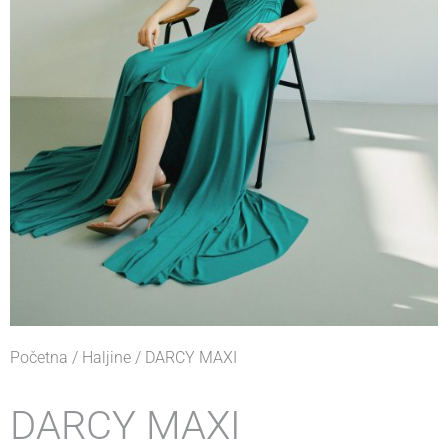
Početna
/
Haljine
/ DARCY MAXI
DARCY MAXI