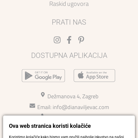
Raskid ugovora
PRATI NAS
DOSTUPNA APLIKACIJA
Dežmanova 4, Zagreb
Email:
info@dianaviljevac.com
Kontakt: 015814726
Ova web stranica koristi kolačiće
Ljetno radno vrijeme 27.7.-15.8
Pon - pet 11-18 h
Koristimo kolačiće kako bismo vam pružili najbolje iskustvo na našoj