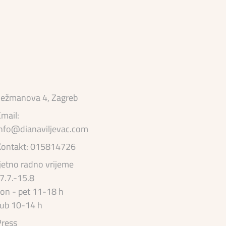
ežmanova 4, Zagreb
mail:
nfo@dianaviljevac.com
Kontakt: 015814726
jetno radno vrijeme
7.7.-15.8
on - pet 11-18 h
ub 10-14 h
ress