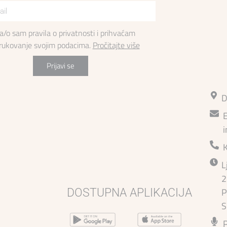
la/o sam pravila o privatnosti i prihvaćam
 rukovanje svojim podacima.
Pročitajte više
Prijavi se
D
E
i
L
2
P
DOSTUPNA APLIKACIJA
S
P