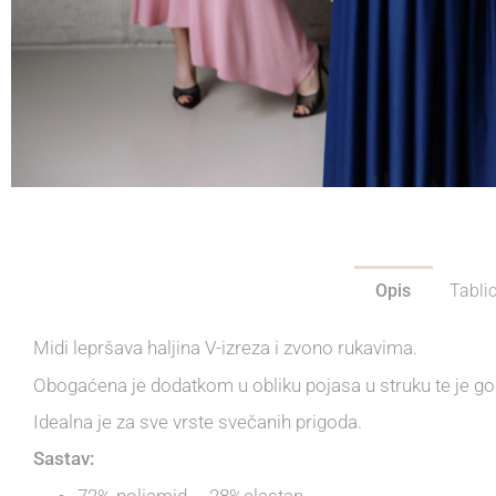
Opis
Tablic
Midi lepršava haljina V-izreza i zvono rukavima.
Obogaćena je dodatkom u obliku pojasa u struku te je gor
Idealna je za sve vrste svečanih prigoda.
Sastav:
72% poliamid 28%elastan