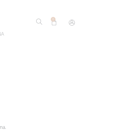
0
NA
ma.