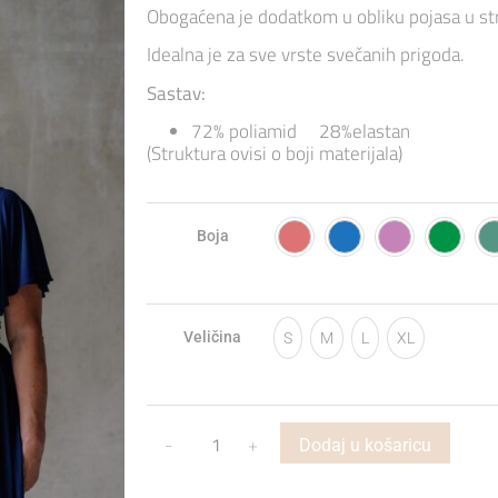
Obogaćena je dodatkom u obliku pojasa u stru
Idealna je za sve vrste svečanih prigoda.
Sastav:
72% poliamid 28%elastan
(Struktura ovisi o boji materijala)
Boja
Veličina
S
M
L
XL
-
+
Dodaj u košaricu