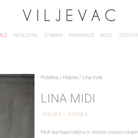
ALE
NASLOVNA
O NAMA
KAMPANJE
BLOG
TRGOVI
Početna
/
Haljine
/ Lina midi
LINA MIDI
319,00
€
–
375,00
€
Midi lepršava haljina V-izreza i zvono rukavi