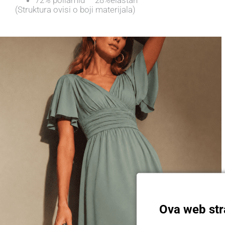
(Struktura ovisi o boji materijala)
Ova web stra