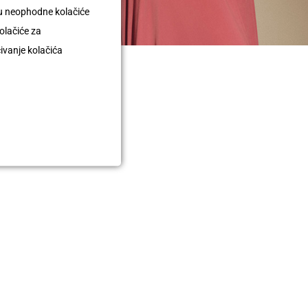
uju neophodne kolačiće
olačiće za
čivanje kolačića