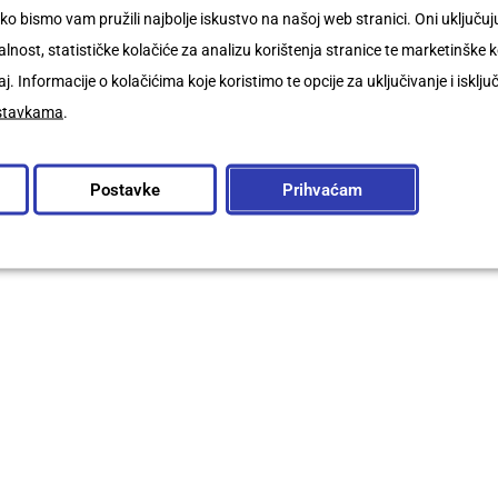
ko bismo vam pružili najbolje iskustvo na našoj web stranici. Oni uključ
nost, statističke kolačiće za analizu korištenja stranice te marketinške k
j. Informacije o kolačićima koje koristimo te opcije za uključivanje i isklju
stavkama
.
Postavke
Prihvaćam