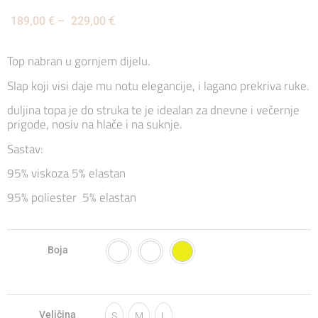
189,00
€
–
229,00
€
Top nabran u gornjem dijelu.
Slap koji visi daje mu notu elegancije, i lagano prekriva ruke.
duljina topa je do struka te je idealan za dnevne i večernje
prigode, nosiv na hlače i na suknje.
Sastav:
95% viskoza 5% elastan
95% poliester 5% elastan
Boja
Veličina
S
M
L