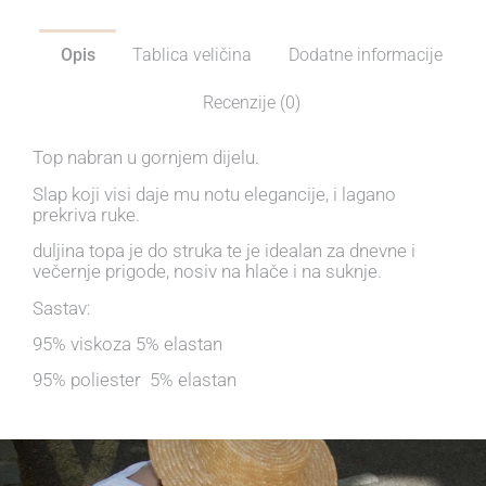
Opis
Tablica veličina
Dodatne informacije
Recenzije (0)
Top nabran u gornjem dijelu.
Slap koji visi daje mu notu elegancije, i lagano
prekriva ruke.
duljina topa je do struka te je idealan za dnevne i
večernje prigode, nosiv na hlače i na suknje.
Sastav:
95% viskoza 5% elastan
95% poliester 5% elastan