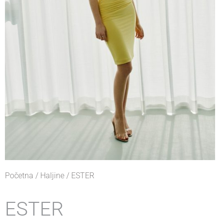
Početna
/
Haljine
/ ESTER
ESTER