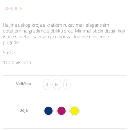
389,00
€
Haljina uskog kroja s kratkim rukavima i elegantnim
detaljem na grudima u obliku srca. Minimalistički dizajn koji
ističe siluetu i savršen je izbor za dnevne i večernje
prigode.
Sastav:
100% viskoza
Veličina
S
M
L
Boja